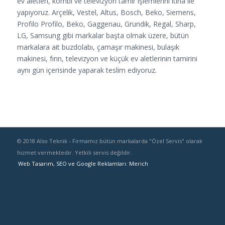
ev aletleri, kombi ve televizyon tamir işlemlerini itina ile
yapıyoruz. Arçelik, Vestel, Altus, Bosch, Beko, Siemens,
Profilo Profilo, Beko, Gaggenau, Grundik, Regal, Sharp,
LG, Samsung gibi markalar başta olmak üzere, bütün
markalara ait buzdolabı, çamaşır makinesi, bulaşık
makinesi, fırın, televizyon ve küçük ev aletlerinin tamirini
aynı gün içerisinde yaparak teslim ediyoruz.
© 2018 Also Teknik - Firmamız bütün markalarda "Özel Servis" olarak
hizmet vermektedir. Yetkili servis değildir.
Web Tasarım, SEO ve Google Reklamları: Merich